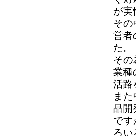
が実
その
営者
た。
その
業種
活路
また
品開
です
ろい