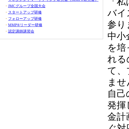
「私
・
JMCグループ全国大会
バイ
・
スタートアップ研修
・
フォローアップ研修
参り
・
MMP®リーダー研修
・
認定講師講習会
中小
を培
れる
て、
ませ
自己
発揮
金計
ぐ対