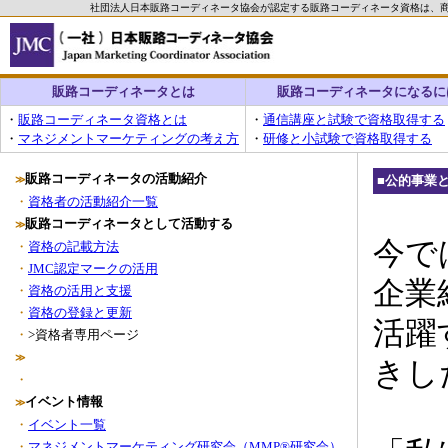
社団法人日本販路コーディネータ協会が認定する販路コーディネータ資格は、
販路コーディネータとは
販路コーディネータになるに
・
販路コーディネータ資格とは
・
通信講座と試験で資格取得する
・
マネジメントマーケティングの考え方
・
研修と小試験で資格取得する
販路コーディネータの活動紹介
■
公的事業
≫
・
資格者の活動紹介一覧
販路コーディネータとして活動する
≫
今で
・
資格の記載方法
・
JMC認定マークの活用
企業
・
資格の活用と支援
・
資格の登録と更新
活躍
・
>資格者専用ページ
≫
きし
・
イベント情報
≫
・
イベント一覧
・
マネジメントマーケティング研究会（MMP®研究会）