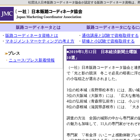
社団法人日本販路コーディネータ協会が認定する販路コーディネータ資格は、
販路コーディネータとは
販路コーディネータになるに
・
販路コーディネータ資格とは
・
通信講座と試験で資格取得する
・
マネジメントマーケティングの考え方
・
研修と小試験で資格取得する
■2019年1月12日 日本経済新聞土曜
プレス
≫
10選」
・
ニュース/プレス新着情報
（一社）日本販路コーディネータ協会と連携
で「光と影の競演 冬こそ必見の暗夜に浮か
の小塩稲之が選出されました。
1位の松本城（長野県松本市）には、黒い
3位の大阪城（大阪市）には、「広大な敷
4位の弘前城（青森県弘前市）には、小ぶ
8位の彦根城（滋賀県彦根市）には、「大
調査の方法 全国の城郭の中から専門家の
の魅力も加味して、11人の専門家がそれぞれ
専門家 ▽有金淳（いこーよ感動体験プレ