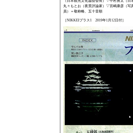
（日本観光文化協会会長）▽中村勇太（日
丸々もとお（夜景評論家）▽宮嶋康彦（写真
員）＝敬称略、五十音順
［NIKKEIプラス1 2019年1月12日付］